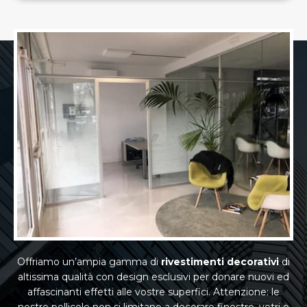
Offriamo un’ampia gamma di
rivestimenti decorativi
di
altissima qualità con design esclusivi per donare nuovi ed
affascinanti effetti alle vostre superfici. Attenzione: le
nostre pellicole non si limitano a decorare finestre, vetri o