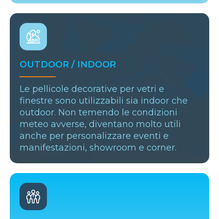
OUTDOOR / INDOOR
Le pellicole decorative per vetri e
finestre sono utilizzabili sia indoor che
outdoor. Non temendo le condizioni
meteo avverse, diventano molto utili
anche per personalizzare eventi e
manifestazioni, showroom e corner.