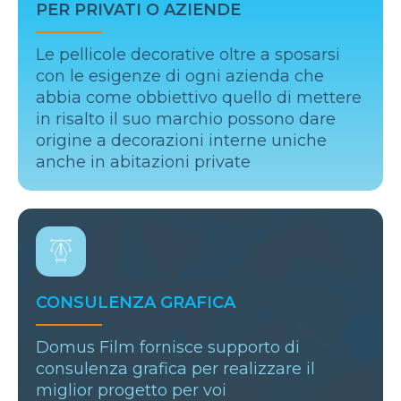
PER PRIVATI O AZIENDE
Le pellicole decorative oltre a sposarsi
con le esigenze di ogni azienda che
abbia come obbiettivo quello di mettere
in risalto il suo marchio possono dare
origine a decorazioni interne uniche
anche in abitazioni private
CONSULENZA GRAFICA
Domus Film fornisce supporto di
consulenza grafica per realizzare il
miglior progetto per voi