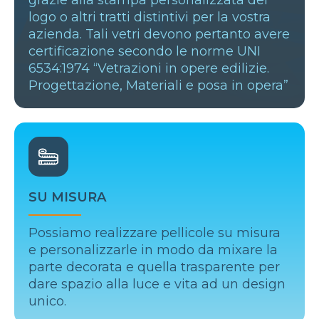
logo o altri tratti distintivi per la vostra
azienda. Tali vetri devono pertanto avere
certificazione secondo le norme UNI
6534:1974 “Vetrazioni in opere edilizie.
Progettazione, Materiali e posa in opera”
SU MISURA
Possiamo realizzare pellicole su misura
e personalizzarle in modo da mixare la
parte decorata e quella trasparente per
dare spazio alla luce e vita ad un design
unico.